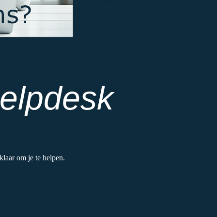
elpdesk
laar om je te helpen.